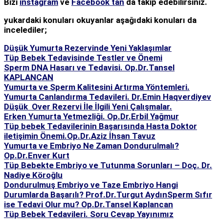
Bizi
instagram
ve
Facebook tan
da takip edebilirsiniz.
yukardaki konuları okuyanlar aşağıdaki konuları da
incelediler;
Düşük Yumurta Rezervinde Yeni Yaklaşımlar
Tüp Bebek Tedavisinde Testler ve Önemi
Sperm DNA Hasarı ve Tedavisi. Op.Dr.Tansel
KAPLANCAN
Yumurta ve Sperm Kalitesini Artırma Yöntemleri.
Yumurta Canlandırma Tedavileri. Dr.Emin Haqverdiyev
Düşük Over Rezervi İle İlgili Yeni Çalışmalar.
Erken Yumurta Yetmezliği. Op.Dr.Erbil Yağmur
Tüp bebek Tedavilerinin Başarısında Hasta Doktor
iletişimin Önemi.Op.Dr.Aziz İhsan Tavuz
Yumurta ve Embriyo Ne Zaman Dondurulmalı?
Op.Dr.Enver Kurt
Tüp Bebekte Embriyo ve Tutunma Sorunları – Doç. Dr.
Nadiye Köroğlu
Dondurulmuş Embriyo ve Taze Embriyo Hangi
Durumlarda Başarılı? Prof.Dr.Turgut Aydın
Sperm Sıfır
ise Tedavi Olur mu? Op.Dr.Tansel Kaplancan
Tüp Bebek Tedavileri. Soru Cevap Yayınımız