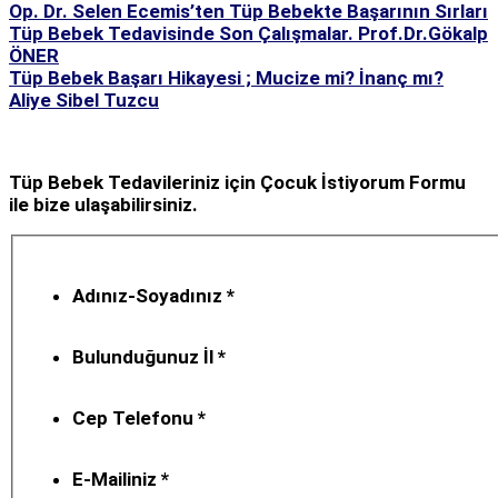
Op. Dr. Selen Ecemis’ten Tüp Bebekte Başarının Sırları
Tüp Bebek Tedavisinde Son Çalışmalar. Prof.Dr.Gökalp
ÖNER
Tüp Bebek Başarı Hikayesi ; Mucize mi? İnanç mı?
Aliye Sibel Tuzcu
Tüp Bebek Tedavileriniz için Çocuk İstiyorum Formu
ile bize ulaşabilirsiniz.
Adınız-Soyadınız
*
Bulunduğunuz İl
*
Cep Telefonu
*
E-Mailiniz
*