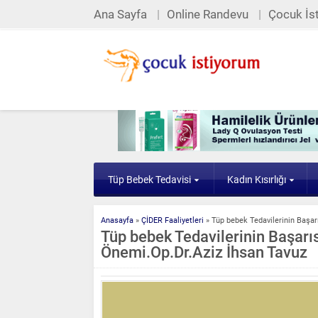
Ana Sayfa
Online Randevu
Çocuk İst
Tüp Bebek Tedavisi
Kadın Kısırlığı
Anasayfa
»
ÇİDER Faaliyetleri
»
Tüp bebek Tedavilerinin Başar
Tüp bebek Tedavilerinin Başarıs
Önemi.Op.Dr.Aziz İhsan Tavuz