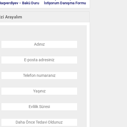
aqverdiyev – Bakü Duru
İstiyorum Danışma Formu
Klinik
izi Arayalım