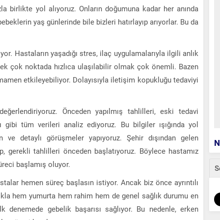
zla birlikte yol alıyoruz. Onların doğumuna kadar her anında
beklerin yaş günlerinde bile bizleri hatırlayıp arıyorlar. Bu da
r. Hastaların yaşadığı stres, ilaç uygulamalarıyla ilgili anlık
i pek çok noktada hızlıca ulaşılabilir olmak çok önemli. Bazen
mamen etkileyebiliyor. Dolayısıyla iletişim kopukluğu tedaviyi
değerlendiriyoruz. Önceden yapılmış tahlilleri, eski tedavi
ı gibi tüm verileri analiz ediyoruz. Bu bilgiler ışığında yol
un ve detaylı görüşmeler yapıyoruz. Şehir dışından gelen
N
p, gerekli tahlilleri önceden başlatıyoruz. Böylece hastamız
üreci başlamış oluyor.
S
talar hemen süreç başlasın istiyor. Ancak biz önce ayrıntılı
ırlıkla hem yumurta hem rahim hem de genel sağlık durumu en
lk denemede gebelik başarısı sağlıyor. Bu nedenle, erken