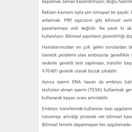
başlamak zaman kazandırmıyor; doğru hazırlıkl
Reklam kavramı tıpta yeri olmayan bir şeydir. 
anlatmak. PRP, egzozom gibi bilimsel veri
pazarlanması etik değildir. Ne yazık ki 
kullanılıyor. Bilimsel yayınların güvenilirliği 
Hastalarımızdan en çok gelen sorulardan bi
Genetik problemi olan embriyolar genellikle
nedenle genetik test yapılması, transfer başar
%70-80’i genetik olarak bozuk çıkabilir.
Ayrıca sperm DNA hasarı da embriyo kalite
testisten alınan sperm (TESA) kullanmak ger
kullanarak başarı oranı artırılabilir.
Embriyo transferinde kullanılan bazı uygulama
tutunmayı artırdığı yönünde net bilimsel kanıt
Bilimsel temele dayanmayan her uygulamada di