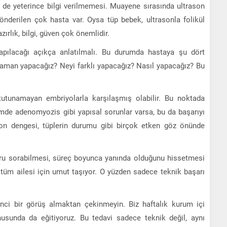
i de yeterince bilgi verilmemesi. Muayene sırasında ultrason
 gönderilen çok hasta var. Oysa tüp bebek, ultrasonla folikül
zırlık, bilgi, güven çok önemlidir.
apılacağı açıkça anlatılmalı. Bu durumda hastaya şu dört
zaman yapacağız? Neyi farklı yapacağız? Nasıl yapacağız? Bu
tutunamayan embriyolarla karşılaşmış olabilir. Bu noktada
mde adenomyozis gibi yapısal sorunlar varsa, bu da başarıyı
ormon dengesi, tüplerin durumu gibi birçok etken göz önünde
ru sorabilmesi, süreç boyunca yanında olduğunu hissetmesi
 tüm ailesi için umut taşıyor. O yüzden sadece teknik başarı
nci bir görüş almaktan çekinmeyin. Biz haftalık kurum içi
onusunda da eğitiyoruz. Bu tedavi sadece teknik değil, aynı