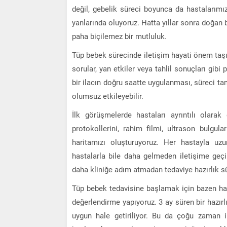
değil, gebelik süreci boyunca da hastalarımı
yanlarında oluyoruz. Hatta yıllar sonra doğan be
paha biçilemez bir mutluluk.
Tüp bebek sürecinde iletişim hayati önem taşıyo
sorular, yan etkiler veya tahlil sonuçları gib
bir ilacın doğru saatte uygulanması, süreci ta
olumsuz etkileyebilir.
İlk görüşmelerde hastaları ayrıntılı olarak 
protokollerini, rahim filmi, ultrason bulgular
haritamızı oluşturuyoruz. Her hastayla uz
hastalarla bile daha gelmeden iletişime geçi
daha kliniğe adım atmadan tedaviye hazırlık s
Tüp bebek tedavisine başlamak için bazen has
değerlendirme yapıyoruz. 3 ay süren bir haz
uygun hale getiriliyor. Bu da çoğu zaman i