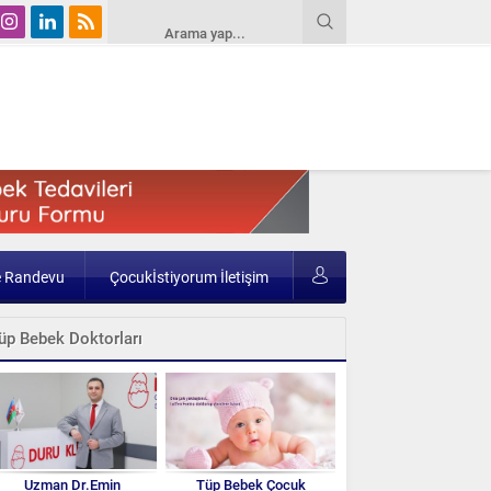
e Randevu
Çocukİstiyorum İletişim
üp Bebek Doktorları
Uzman Dr.Emin
Tüp Bebek Çocuk