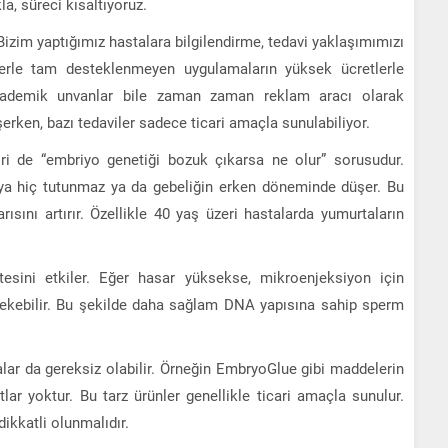
a, süreci kısaltıyoruz.
Bizim yaptığımız hastalara bilgilendirme, tedavi yaklaşımımızı
lerle tam desteklenmeyen uygulamaların yüksek ücretlerle
akademik unvanlar bile zaman zaman reklam aracı olarak
düşerken, bazı tedaviler sadece ticari amaçla sunulabiliyor.
ri de “embriyo genetiği bozuk çıkarsa ne olur” sorusudur.
 ya hiç tutunmaz ya da gebeliğin erken döneminde düşer. Bu
ısını artırır. Özellikle 40 yaş üzeri hastalarda yumurtaların
sini etkiler. Eğer hasar yüksekse, mikroenjeksiyon için
ekebilir. Bu şekilde daha sağlam DNA yapısına sahip sperm
lar da gereksiz olabilir. Örneğin EmbryoGlue gibi maddelerin
lar yoktur. Bu tarz ürünler genellikle ticari amaçla sunulur.
kkatli olunmalıdır.