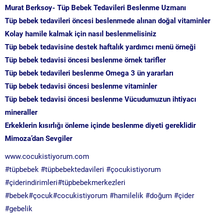
Murat Berksoy- Tüp Bebek Tedavileri Beslenme Uzmanı
Tüp bebek tedavileri öncesi beslenmede alınan doğal vitaminler
Kolay hamile kalmak için nasıl beslenmelisiniz
Tüp bebek tedavisine destek haftalık yardımcı menü örneği
Tüp bebek tedavisi öncesi beslenme örnek tarifler
Tüp bebek tedavileri beslenme Omega 3 ün yararları
Tüp bebek tedavisi öncesi beslenme vitaminler
Tüp bebek tedavisi öncesi beslenme Vücudumuzun ihtiyacı
mineraller
Erkeklerin kısırlığı önleme içinde beslenme diyeti gereklidir
Mimoza’dan Sevgiler
www.cocukistiyorum.com
‪#‎
tüpbebek‬
‪#‎
tüpbebektedavileri‬
‪#‎
çocukistiyorum‬
‪#‎
çiderindirimleri‬
‪#‎
tüpbebekmerkezleri‬
‪#‎
bebek‬
‪#‎
çocuk‬
‪#‎
cocukistiyorum‬
‪#‎
hamilelik‬
‪#‎
doğum‬
‪#‎
çider‬
‪#‎
gebelik‬