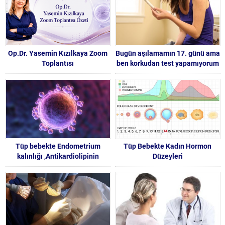
Op.Dr. Yasemin Kızılkaya Zoom
Bugün aşılamamın 17. günü ama
Toplantısı
ben korkudan test yapamıyorum
Tüp bebekte Endometrium
Tüp Bebekte Kadın Hormon
kalınlığı ,Antikardiolipinin
Düzeyleri
nedir,Tüp Bebek Tedavilerinde
Hasta Soru ve Doktor Cevapları
-92-