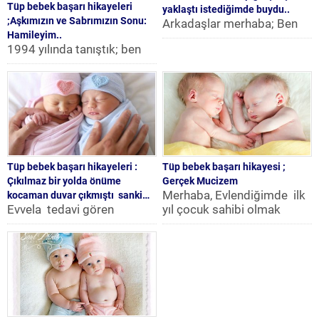
Tüp bebek başarı hikayeleri
yaklaştı istediğimde buydu..
;Aşkımızın ve Sabrımızın Sonu:
Arkadaşlar merhaba; Ben
Hamileyim..
de tüp bebek deneyimimi
1994 yılında tanıştık; ben
anlatmak istiyorum. İlk
okuyordum o ise
başta biz doktora gittiğimiz
çalışıyordu. Askere gitti onu
de...
bekledim. Ve sonunda
05.09.1999...
Tüp bebek başarı hikayeleri :
Tüp bebek başarı hikayesi ;
Çıkılmaz bir yolda önüme
Gerçek Mucizem
Merhaba, Evlendiğimde ilk
kocaman duvar çıkmıştı sanki…
Evvela tedavi gören
yıl çocuk sahibi olmak
hanımlarımıza uğurlar ve
istemedim. Bir yıl hiç
bol sabırlar diliyorum..
korunmadan hamile
Sizlere hikayemi anlatmak
kalınmazsa tedaviye...
istiyorum. Evlendiğimde
26...