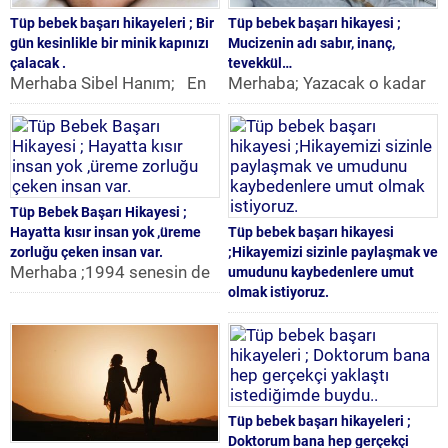
Tüp bebek başarı hikayeleri ; Bir
Tüp bebek başarı hikayesi ;
gün kesinlikle bir minik kapınızı
Mucizenin adı sabır, inanç,
çalacak .
tevekkül…
Merhaba Sibel Hanım; En
Merhaba; Yazacak o kadar
umutsuz zamanımda
çok şey var ki nereden nasıl
internet üzerinden size
başlasam bilmiyorum ama
ulaşmış ve üye olmuştum.
olabildiğince
Tüp...
yaşadıklarımı...
Tüp Bebek Başarı Hikayesi ;
Hayatta kısır insan yok ,üreme
Tüp bebek başarı hikayesi
zorluğu çeken insan var.
;Hikayemizi sizinle paylaşmak ve
Merhaba ;1994 senesin de
umudunu kaybedenlere umut
evlilik hayatımıza başladık.
olmak istiyoruz.
Eşim evliliğimizin 7. ayında
Merhaba arkadaşlar, Buraya
daha yeni oluşum bir...
katılma amacım tamamıyla
hikayemizi sizinle
paylaşmak ve umudunu
kaybedenlere umut olmak.
Bu...
Tüp bebek başarı hikayeleri ;
Doktorum bana hep gerçekçi