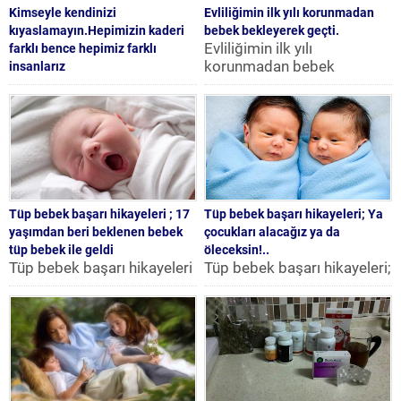
Kimseyle kendinizi
Evliliğimin ilk yılı korunmadan
kıyaslamayın.Hepimizin kaderi
bebek bekleyerek geçti.
Evliliğimin ilk yılı
farklı bence hepimiz farklı
korunmadan bebek
insanlarız
Kimseyle kendinizi
bekleyerek geçti.
kıyaslamayın.Hepimizin
Merhabalar Benim hikayem
kaderi farklı bence hepimiz
çok uzun değil, elbette ki
farklı insanlarız. , Ben 23
bu...
yasındayım ve
memurum.18...
Tüp bebek başarı hikayeleri ; 17
Tüp bebek başarı hikayeleri; Ya
yaşımdan beri beklenen bebek
çocukları alacağız ya da
tüp bebek ile geldi
öleceksin!..
Tüp bebek başarı hikayeleri
Tüp bebek başarı hikayeleri;
; 17 yaşımdan beri beklenen
Ya çocukları alacağız ya da
bebek tüp bebek ile geldi
öleceksin!.. Erzurum
21.07.2002...
doğumluyum 19 yıldır
evliyim...