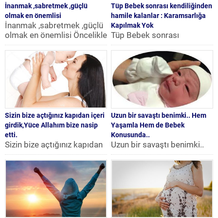
İnanmak ,sabretmek ,güçlü
Tüp Bebek sonrası kendiliğinden
olmak en önemlisi
hamile kalanlar : Karamsarlığa
İnanmak ,sabretmek ,güçlü
Kapılmak Yok
olmak en önemlisi Öncelikle
Tüp Bebek sonrası
çok teşekkür ederim Biz
kendiliğinden hamile
tüp bebek yapmaya karar...
kalanlar : Karamsarlığa
Kapılmak Yok Sibel Hanım
Merhaba, Ben de...
Sizin bize açtığınız kapıdan içeri
Uzun bir savaştı benimki.. Hem
girdik,Yüce Allahım bize nasip
Yaşamla Hem de Bebek
etti.
Konusunda..
Sizin bize açtığınız kapıdan
Uzun bir savaştı benimki..
içeri girdik,Yüce Allahım
Hem Yaşamla Hem de
bize nasip etti. Sizin bize
Bebek Konusunda..
açtığınız kapıdan içeri...
Merhaba arkadaşlar, Ben bu
sitenin...