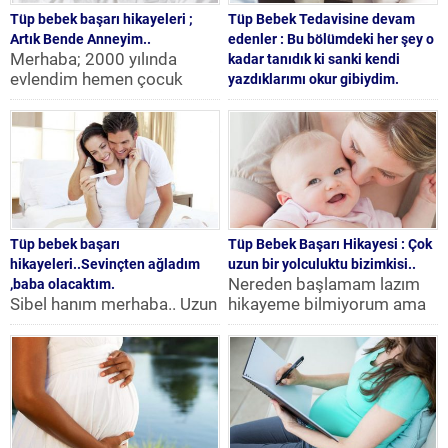
Tüp bebek başarı hikayeleri ;
Tüp Bebek Tedavisine devam
Artık Bende Anneyim..
edenler : Bu bölümdeki her şey o
Merhaba; 2000 yılında
kadar tanıdık ki sanki kendi
evlendim hemen çocuk
yazdıklarımı okur gibiydim.
istedim ama olmuyordu ilk
Merhaba Biz 6 senelik evli
6 aydan sonra tedavilere
ve 4 senedir çocuk sahibi
başladık...
olmak için savaş veren bir...
Tüp bebek başarı
Tüp Bebek Başarı Hikayesi : Çok
hikayeleri..Sevinçten ağladım
uzun bir yolculuktu bizimkisi..
Nereden başlamam lazım
,baba olacaktım.
Sibel hanım merhaba.. Uzun
hikayeme bilmiyorum ama
zaman önce büyük bir
çok uzun bir yolculuk
çaresizlikle sitenizi bulmuş
bizimkisi… Eşimle evlendim
ve üye olarak bilgiler...
eşim hemen...