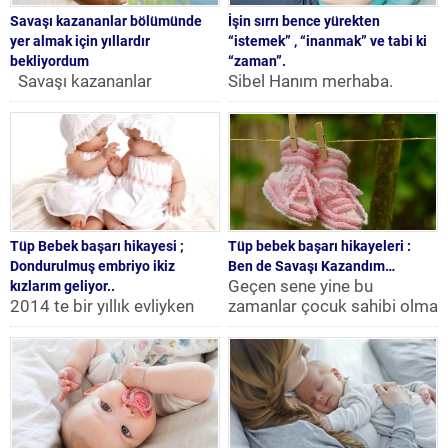
Savaşı kazananlar bölümünde
İşin sırrı bence yürekten
yer almak için yıllardır
“istemek” , “inanmak” ve tabi ki
bekliyordum
“zaman”.
Savaşı kazananlar
Sibel Hanım merhaba.
bölümünde yer almak için
Sizden gelen bir e-postada
yıllardır bekliyordum Ben
olumlu sonuçlanan
mücadeleye çok erken
hikayelerimizi yazmamızı
başladım .1...
istemiştiniz. Önce bunu
yazmak...
Tüp Bebek başarı hikayesi ;
Tüp bebek başarı hikayeleri :
Dondurulmuş embriyo ikiz
Ben de Savaşı Kazandım…
Geçen sene yine bu
kızlarım geliyor..
2014 te bir yıllık evliyken
zamanlar çocuk sahibi olma
sorunumuzu öğrendik
yolunda yaşadıklarımı ve
azosperm ..ilk denememizi
çok kötü bir şekilde...
19 Kasım 2014 de tüp...