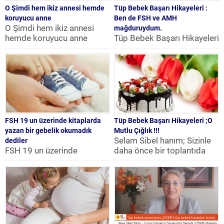
O Şimdi hem ikiz annesi hemde
Tüp Bebek Başarı Hikayeleri :
koruyucu anne
Ben de FSH ve AMH
O Şimdi hem ikiz annesi
mağduruydum.
hemde koruyucu anne
Tüp Bebek Başarı Hikayeleri
Sevgili Sibel Tuzcu
: Ben de FSH ve AMH
sayesinde 2003 senesinde
mağduruydum. Herkes
bir...
Merhaba Ben de...
FSH 19 un üzerinde kitaplarda
Tüp Bebek Başarı Hikayeleri ;O
yazan bir gebelik okumadık
Mutlu Çığlık !!!
Selam Sibel hanım; Sizinle
dediler
FSH 19 un üzerinde
daha önce bir toplantıda
kitaplarda yazan bir gebelik
sizin sayenizde tedavi olma
okumadık dediler
kararı almış ve...
Arkadaşlar bende uzun
süredir forumda...