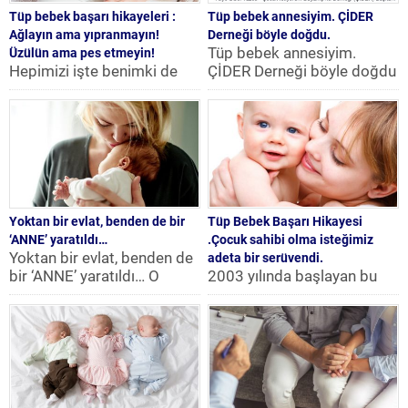
Tüp bebek başarı hikayeleri :
Tüp bebek annesiyim. ÇİDER
Ağlayın ama yıpranmayın!
Derneği böyle doğdu.
Tüp bebek annesiyim.
Üzülün ama pes etmeyin!
Hepimizi işte benimki de
ÇİDER Derneği böyle doğdu
bunun tıpkısının aynısı
. Tüp bebek annesiyim.
diyebileceğimiz bir
ÇİDER Derneği böyle
#tüpbebek hikayesi
doğdu....
.Mutlaka okumanızı
öneririrm.. Çok...
Yoktan bir evlat, benden de bir
Tüp Bebek Başarı Hikayesi
‘ANNE’ yaratıldı…
.Çocuk sahibi olma isteğimiz
Yoktan bir evlat, benden de
adeta bir serüvendi.
bir ‘ANNE’ yaratıldı… O
2003 yılında başlayan bu
ameliyathaneden, prense
süreç, birkaç hekim
dönüşmüş kurbağa misali,
değiştirip sonuç
bir...
alamadıktan sonra 2005
Aralık ayında Tüp...