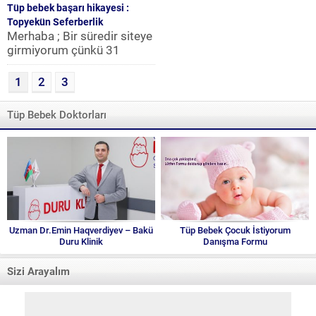
Tüp bebek başarı hikayesi :
Topyekün Seferberlik
Merhaba ; Bir süredir siteye
girmiyorum çünkü 31
haftalık hamileyim. Keşke
sitenin hamile kaldıktan
1
2
3
sonrası...
Tüp Bebek Doktorları
Uzman Dr.Emin Haqverdiyev – Bakü
Tüp Bebek Çocuk İstiyorum
Duru Klinik
Danışma Formu
Sizi Arayalım