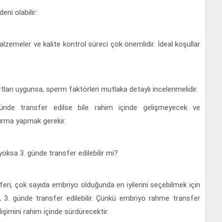
ni olabilir:
alzemeler ve kalite kontrol süreci çok önemlidir. İdeal koşullar
ları uygunsa, sperm faktörleri mutlaka detaylı incelenmelidir.
nde transfer edilse bile rahim içinde gelişmeyecek ve
ırma yapmak gerekir.
yoksa 3. günde transfer edilebilir mi?
sferi, çok sayıda embriyo olduğunda en iyilerini seçebilmek için
a, 3. günde transfer edilebilir. Çünkü embriyo rahme transfer
işimini rahim içinde sürdürecektir.