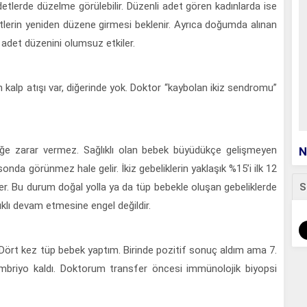
lerde düzelme görülebilir. Düzenli adet gören kadınlarda ise
tlerin yeniden düzene girmesi beklenir. Ayrıca doğumda alınan
o adet düzenini olumsuz etkiler.
 kalp atışı var, diğerinde yok. Doktor “kaybolan ikiz sendromu”
eğe zarar vermez. Sağlıklı olan bebek büyüdükçe gelişmeyen
N
onda görünmez hale gelir. İkiz gebeliklerin yaklaşık %15’i ilk 12
S
r. Bu durum doğal yolla ya da tüp bebekle oluşan gebeliklerde
lıklı devam etmesine engel değildir.
Dört kez tüp bebek yaptım. Birinde pozitif sonuç aldım ama 7.
briyo kaldı. Doktorum transfer öncesi immünolojik biyopsi