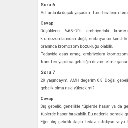
Soru 6
Art arda iki düşük yaşadım. Tüm testlerim temiz 
Cevap:
Düşüklerin %65–70’i embriyodaki kromo
kromozomlarından değil, embriyonun kendi kr
oranında kromozom bozukluğu olabilir.
Tedavide esas amaç, embriyolara kromozom te
transferi yapılırsa gebeliğin devam etme şansı 
Soru 7
29 yaşındayım, AMH değerim 0.8. Doğal gebelik
gebelik olma riski yüksek mi?
Cevap:
Dış gebelik, genellikle tüplerde hasar ya da ge
tüplerde hasar bırakabilir. Bu nedenle sonraki geb
Eğer dış gebelik ilaçla tedavi edildiyse veya 