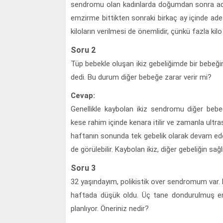
sendromu olan kadınlarda doğumdan sonra adet
emzirme bittikten sonraki birkaç ay içinde ade
kiloların verilmesi de önemlidir, çünkü fazla kil
Soru 2
Tüp bebekle oluşan ikiz gebeliğimde bir bebeğin
dedi. Bu durum diğer bebeğe zarar verir mi?
Cevap:
Genellikle kaybolan ikiz sendromu diğer beb
kese rahim içinde kenara itilir ve zamanla ultras
haftanın sonunda tek gebelik olarak devam ede
de görülebilir. Kaybolan ikiz, diğer gebeliğin sağ
Soru 3
32 yaşındayım, polikistik over sendromum var. 
haftada düşük oldu. Üç tane dondurulmuş em
planlıyor. Öneriniz nedir?