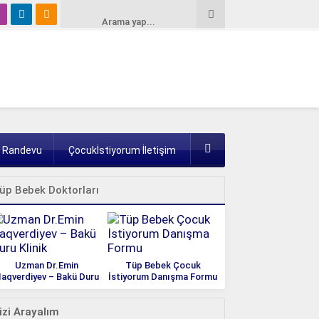
e Randevu
Çocukİstiyorum İletişim
üp Bebek Doktorları
Uzman Dr.Emin
Tüp Bebek Çocuk
aqverdiyev – Bakü Duru
İstiyorum Danışma Formu
Klinik
izi Arayalım