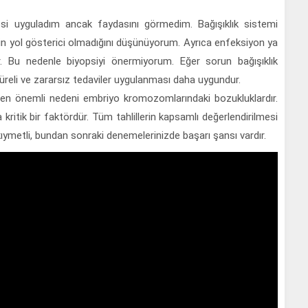
psi uyguladım ancak faydasını görmedim. Bağışıklık sistemi
erin yol gösterici olmadığını düşünüyorum. Ayrıca enfeksiyon ya
yor. Bu nedenle biyopsiyi önermiyorum. Eğer sorun bağışıklık
süreli ve zararsız tedaviler uygulanması daha uygundur.
en önemli nedeni embriyo kromozomlarındaki bozukluklardır.
ritik bir faktördür. Tüm tahlillerin kapsamlı değerlendirilmesi
kıymetli, bundan sonraki denemelerinizde başarı şansı vardır.