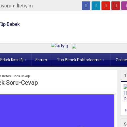
tiyorum İletişim
Erkek Kısırlığı
Forum
Tüp Bebek Doktorlarımız
Onlin
T
Tüp Bebek Soru-Cevap
ebek Soru-Cevap
H
S