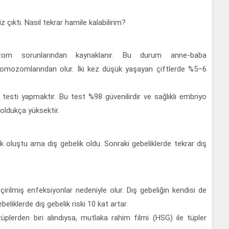
çıktı. Nasıl tekrar hamile kalabilirim?
zom sorunlarından kaynaklanır. Bu durum anne-baba
omozomlarından olur. İki kez düşük yaşayan çiftlerde %5–6
sti yapmaktır. Bu test %98 güvenilirdir ve sağlıklı embriyo
oldukça yüksektir.
 oluştu ama dış gebelik oldu. Sonraki gebeliklerde tekrar dış
çirilmiş enfeksiyonlar nedeniyle olur. Dış gebeliğin kendisi de
eliklerde dış gebelik riski 10 kat artar.
tüplerden biri alındıysa, mutlaka rahim filmi (HSG) ile tüpler