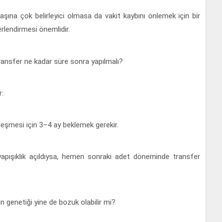
ına çok belirleyici olmasa da vakit kaybını önlemek için bir
erlendirmesi önemlidir.
ransfer ne kadar süre sonra yapılmalı?
r:
ileşmesi için 3–4 ay beklemek gerekir.
 yapışıklık açıldıysa, hemen sonraki adet döneminde transfer
enetiği yine de bozuk olabilir mi?