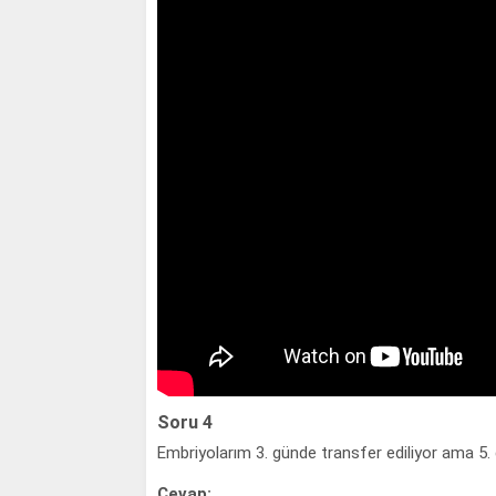
Soru 4
Embriyolarım 3. günde transfer ediliyor ama 5.
Cevap: