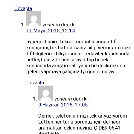
Cevapla
yonetim
dedi ki:
11 Mayıs 2015, 12:14
ayşegül hanım tekrar merhaba bugun tlf
konuşmuştuk hatırlarsanız bilgi vermiştim size
tlf bilgilerimi biliyorsunuz.tedaviler konusunda
netleştiğinizde beni arayın.tüp bebek
konusunda araştırmalr yapın bizde ilimizden
geleni yapmaya çalışırız.İyi günler.nuray
Cevapla
yonetim
dedi ki:
9 Haziran 2015, 17:05
Dernek telefonlarımızı tekrar yazıyorum
Lütfen her türlü sorunuz için dernegi
aramaktan cekinmeyiniz ÇİDER 0541
4551606