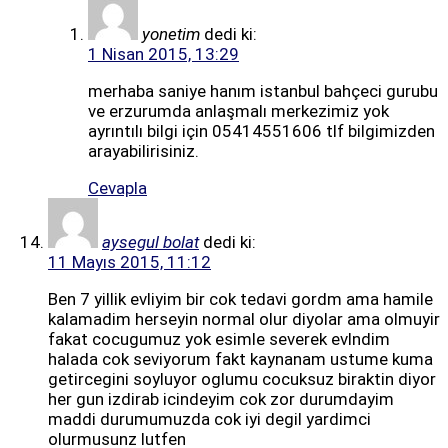
yonetim
dedi ki:
1 Nisan 2015, 13:29
merhaba saniye hanım istanbul bahçeci gurubu
ve erzurumda anlaşmalı merkezimiz yok
ayrıntılı bilgi için 05414551606 tlf bilgimizden
arayabilirisiniz.
Cevapla
aysegul bolat
dedi ki:
11 Mayıs 2015, 11:12
Ben 7 yillik evliyim bir cok tedavi gordm ama hamile
kalamadim herseyin normal olur diyolar ama olmuyir
fakat cocugumuz yok esimle severek evlndim
halada cok seviyorum fakt kaynanam ustume kuma
getircegini soyluyor oglumu cocuksuz biraktin diyor
her gun izdirab icindeyim cok zor durumdayim
maddi durumumuzda cok iyi degil yardimci
olurmusunz lutfen