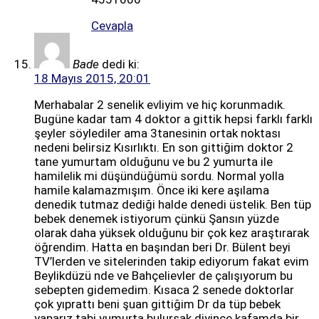
Cevapla
Bade
dedi ki:
18 Mayıs 2015, 20:01
Merhabalar 2 senelik evliyim ve hiç korunmadık.
Bugüne kadar tam 4 doktor a gittik hepsi farklı farklı
şeyler söylediler ama 3tanesinin ortak noktası
nedeni belirsiz Kısırlıktı. En son gittiğim doktor 2
tane yumurtam olduğunu ve bu 2 yumurta ile
hamilelik mi düşündüğümü sordu. Normal yolla
hamile kalamazmışım. Önce iki kere aşılama
denedik tutmaz dediği halde denedi üstelik. Ben tüp
bebek denemek istiyorum çünkü Şansın yüzde
olarak daha yüksek olduğunu bir çok kez araştırarak
öğrendim. Hatta en başından beri Dr. Bülent beyi
TV’lerden ve sitelerinden takip ediyorum fakat evim
Beylikdüzü nde ve Bahçelievler de çalışıyorum bu
sebepten gidemedim. Kısaca 2 senede doktorlar
çok yıprattı beni şuan gittiğim Dr da tüp bebek
yaparız tabi yumurta bulursak diyince kafamda bir