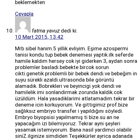
beklemekten
Cevapla
fatma yavuz
dedi ki:
10 Mart 2015, 13:42
Mrb sibel hanim.5 yillik evliyim. Eşime azospermi
tanisi kondu.tup bebek denemesi yaptik.ilk seferde
hamile kaldım hersey cok iyi giderken 3, aydan sonra
problemler basladi.bebekte bircok sorun
cikti.genetik problemli bir bebek dendi.ve bebeğim in
suyu sürekli azaldi.ultrasonda bile görüntü
alamadık. Bobrekleri ve beyincigi yok dendi.ve
hamilelik imi sonlandirmak zorunda kaldik.cok
üzüldüm. Hala yasadiklarimi atlatamadim.tekrar bir
deneme icin korkuyorum. Ve gittigimiz prof.bize
sağlıksız embriyo transfer i yapıldığını söyledi.
Embryo biyopsisi yapılmamış ti bize.su an ne
yapacağım izi bilemiyoruz. Tekrar ayni şeyleri
yasamak istemiyorum. Bana nasil yardimci olabilir
siniZ.ilginize simdiden Teşekkürler.ayrica adanada