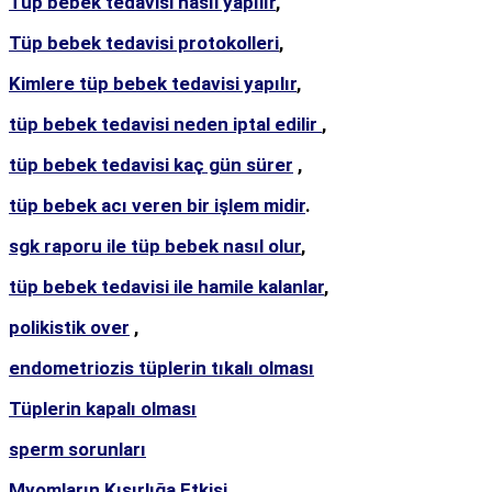
Tüp bebek tedavisi nasıl yapılır
,
Tüp bebek tedavisi protokolleri
,
Kimlere tüp bebek tedavisi yapılır
,
t
üp bebek tedavisi neden iptal edilir
,
tüp bebek tedavisi kaç gün sürer
,
tüp bebek acı veren bir işlem midir
.
sgk raporu ile tüp bebek nasıl olur
,
tüp bebek tedavisi ile hamile kalanlar
,
polikistik over
,
endometriozis
tüplerin tıkalı olması
Tüplerin kapalı olması
sperm sorunları
Myomların Kısırlığa Etkisi