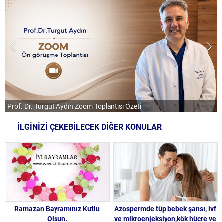
Prof. Dr. Turgut Aydın Zoom Toplantısı Özeti
İLGİNİZİ ÇEKEBİLECEK DİĞER KONULAR
Ramazan Bayramınız Kutlu
Azospermde tüp bebek şansı, ivf
Olsun.
ve mikroenjeksiyon,kök hücre ve