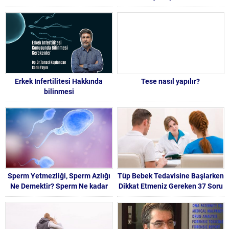
sperm , FSH değerleri ,iğne ile
ovulasyo , Tüp Bebek
Tedavilerinde Hasta Soru ve
Doktor Cevapları -82-
Erkek Infertilitesi Hakkında
Tese nasıl yapılır?
bilinmesi
Gerekenler.Op.Dr.Tansel
Kaplancan
Sperm Yetmezliği, Sperm Azlığı
Tüp Bebek Tedavisine Başlarken
Ne Demektir? Sperm Ne kadar
Dikkat Etmeniz Gereken 37 Soru
olmalıdır ?