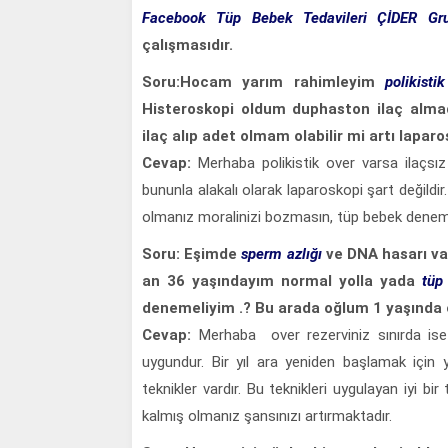
Facebook Tüp Bebek Tedavileri ÇİDER Gr
çalışmasıdır.
Soru:Hocam yarım rahimleyim
polikisti
Histeroskopi oldum duphaston ilaç alm
ilaç alıp adet olmam olabilir mi artı lapa
Cevap:
Merhaba polikistik over varsa ilaçsı
bununla alakalı olarak laparoskopi şart değild
olmanız moralinizi bozmasın, tüp bebek denem
Soru: Eşimde
sperm azlığı
ve DNA hasarı va
an 36 yaşındayım normal yolla yada
tüp
denemeliyim .? Bu arada oğlum 1 yaşında 
Cevap:
Merhaba over rezerviniz sınırda is
uygundur. Bir yıl ara yeniden başlamak için 
teknikler vardır. Bu teknikleri uygulayan iyi 
kalmış olmanız şansınızı artırmaktadır.