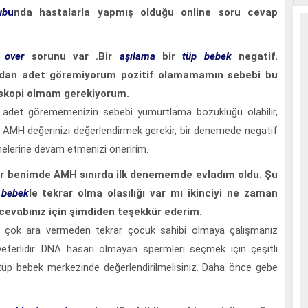
ub
u
nda hastalarla yapmış olduğu online soru cevap
k over
sorunu var .Bir
aşılama
bir
tüp bebek
negatif.
adan adet göremiyorum pozitif olamamamın sebebi bu
roskopi olmam gerekiyorum.
z adet görememenizin sebebi yumurtlama bozukluğu olabilir,
ir. AMH değerinizi değerlendirmek gerekir, bir denemede negatif
elerine devam etmenizi öneririm.
r benimde AMH sınırda ilk denememde evladım oldu. Şu
 bebek
le tekrar olma olasılığı var mı ikinciyi ne zaman
cevabınız için şimdiden teşekkür ederim.
e çok ara vermeden tekrar çocuk sahibi olmaya çalışmanız
yeterlidir. DNA hasarı olmayan spermleri seçmek için çeşitli
bir tüp bebek merkezinde değerlendirilmelisiniz. Daha önce gebe