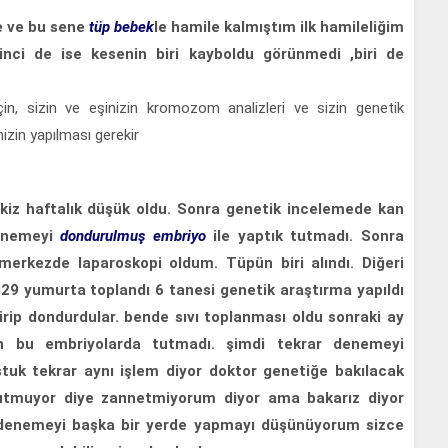
e ve bu sene
tüp bebek
le hamile kalmıştım ilk hamileliğim
kinci de ise kesenin biri kayboldu görünmedi ,biri de
in, sizin ve eşinizin kromozom analizleri ve sizin genetik
nizin yapılması gerekir
z haftalık düşük oldu. Sonra genetik incelemede kan
denemeyi
dondurulmuş embriyo
ile yaptık tutmadı. Sonra
merkezde laparoskopi oldum. Tüpün biri alındı. Diğeri
29 yumurta toplandı 6 tanesi genetik araştırma yapıldı
tirip dondurdular. bende sıvı toplanması oldu sonraki ay
len bu embriyolarda tutmadı. şimdi tekrar denemeyi
tuk tekrar aynı işlem diyor doktor genetiğe bakılacak
utmuyor diye zannetmiyorum diyor ama bakarız diyor
 denemeyi başka bir yerde yapmayı düşünüyorum sizce