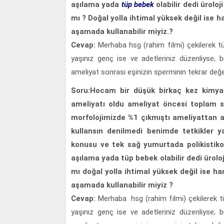
aşılama yada
tüp bebek
olabilir dedi üroloj
mı ? Doğal yolla ihtimal yüksek değil ise
aşamada kullanabilir miyiz.?
Cevap:
Merhaba hsg (rahim filmi) çekilerek tüp
yaşınız genç ise ve adetleriniz düzenliyse; b
ameliyat sonrası eşinizin sperminin tekrar değe
Soru:
Hocam bir düşük birkaç kez kimyas
ameliyatı oldu ameliyat öncesi toplam s
morfolojimizde %1 çıkmıştı ameliyattan a
kullansın denilmedi benimde tetkikler y
konusu ve tek sağ yumurtada polikisti
aşılama yada tüp bebek olabilir dedi üroloj
mı doğal yolla ihtimal yüksek değil ise 
aşamada kullanabilir miyiz ?
Cevap:
Merhaba hsg (rahim filmi) çekilerek tüp
yaşınız genç ise ve adetleriniz düzenliyse; b