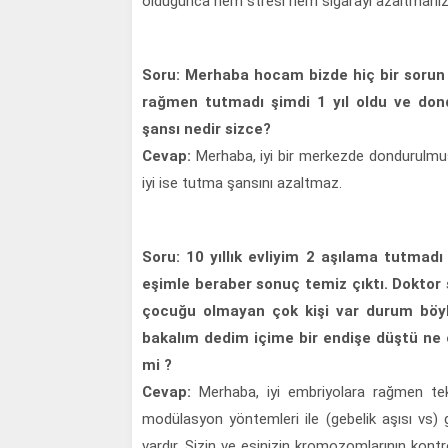
olduğunca hem stresi hem sigarayı azaltmanız 
Soru: Merhaba hocam bizde hiç bir sorun 
rağmen tutmadı şimdi 1 yıl oldu ve don
şansı nedir sizce?
Cevap:
Merhaba, iyi bir merkezde dondurulmuş
iyi ise tutma şansını azaltmaz.
Soru: 10 yıllık evliyim 2 aşılama tutma
eşimle beraber sonuç temiz çıktı. Doktor 
çocuğu olmayan çok kişi var durum böyle 
bakalım dedim içime bir endişe düştü ne 
mi ?
Cevap:
Merhaba, iyi embriyolara rağmen tek
modülasyon yöntemleri ile (gebelik aşısı vs) g
vardır. Sizin ve eşinizin kromozomlarının kontr