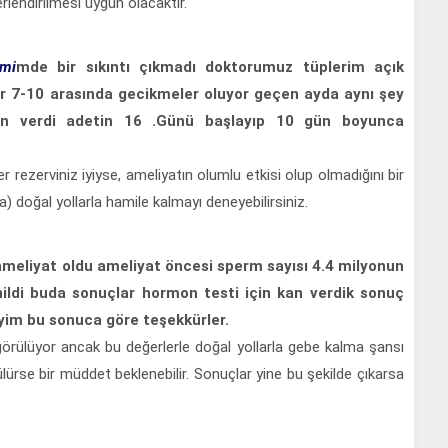
rlendirilmesi uygun olacaktır.
lmi
mde bir sıkıntı çıkmadı doktorumuz tüplerim açık
r 7-10 arasında gecikmeler oluyor geçen ayda aynı şey
on verdi adetin 16 .Günü başlayıp 10 gün boyunca
ver rezerviniz iyiyse, ameliyatın olumlu etkisi olup olmadığını bir
doğal yollarla hamile kalmayı deneyebilirsiniz.
ameliyat oldu ameliyat öncesi sperm sayısı 4.4 milyonun
ildi buda sonuçlar hormon testi için kan verdik sonuç
iyim bu sonuca göre teşekkürler.
görülüyor ancak bu değerlerle doğal yollarla gebe kalma şansı
ürse bir müddet beklenebilir. Sonuçlar yine bu şekilde çıkarsa