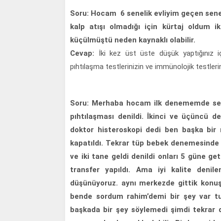
Soru: Hocam 6 senelik evliyim geçen sen
kalp atışı olmadığı için kürtaj oldum i
küçülmüştü neden kaynaklı olabilir.
Cevap:
İki kez üst üste düşük yaptığınız iç
pıhtılaşma testlerinizin ve immünolojik testleri
Soru: Merhaba hocam ilk denememde seki
pıhtılaşması denildi. İkinci ve üçüncü 
doktor histeroskopi dedi ben başka bir 
kapatıldı. Tekrar tüp bebek denemesinde 
ve iki tane geldi denildi onları 5 güne ge
transfer yapıldı. Ama iyi kalite deni
düşünüyoruz. aynı merkezde gittik konuş
bende sordum rahim’demi bir şey var t
başkada bir şey söylemedi şimdi tekrar