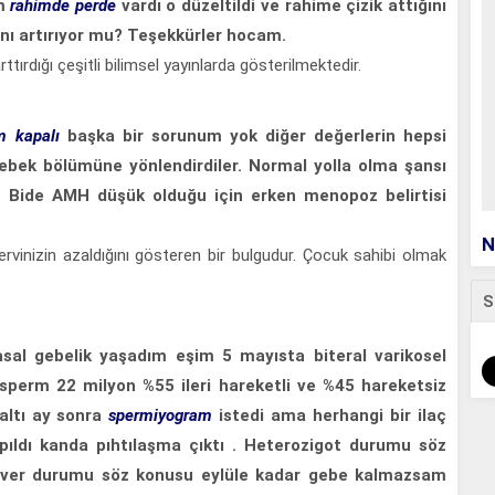
m
rahimde perde
vardı o düzeltildi ve rahime çizik attığını
nı artırıyor mu? Teşekkürler hocam.
ırdığı çeşitli bilimsel yayınlarda gösterilmektedir.
m kapalı
başka bir sorunum yok diğer değerlerin hepsi
ebek bölümüne yönlendirdiler. Normal yolla olma şansı
Bide AMH düşük olduğu için erken menopoz belirtisi
N
vinizin azaldığını gösteren bir bulgudur. Çocuk sahibi olmak
S
sal gebelik yaşadım eşim 5 mayısta biteral varikosel
sperm 22 milyon %55 ileri hareketli ve %45 hareketsiz
altı ay sonra
spermiyogram
istedi ama herhangi bir ilaç
pıldı kanda pıhtılaşma çıktı . Heterozigot durumu söz
kover durumu söz konusu eylüle kadar gebe kalmazsam