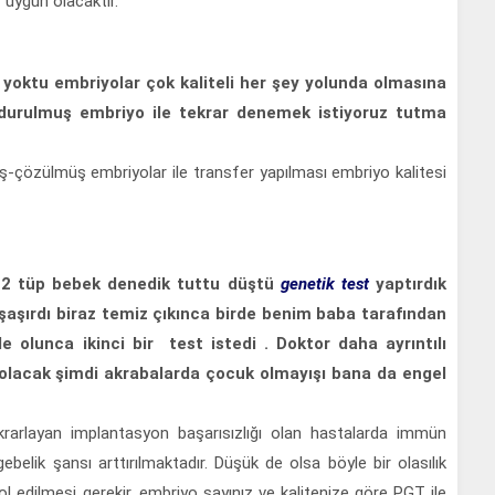
uygun olacaktır.
yoktu embriyolar çok kaliteli her şey yolunda olmasına
durulmuş embriyo ile tekrar denemek istiyoruz tutma
-çözülmüş embriyolar ile transfer yapılması embriyo kalitesi
dı 2 tüp bebek denedik tuttu düştü
genetik test
yaptırdık
şaşırdı biraz temiz çıkınca birde benim baba tarafından
olunca ikinci bir test istedi . Doktor daha ayrıntılı
olacak şimdi akrabalarda çocuk olmayışı bana da engel
rarlayan implantasyon başarısızlığı olan hastalarda immün
ebelik şansı arttırılmaktadır. Düşük de olsa böyle bir olasılık
ol edilmesi gerekir, embriyo sayınız ve kalitenize göre PGT ile