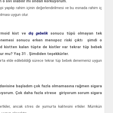
n o sıvı olabilir mi ondan korkuyorum.
yapılıp rahim içinin değerlendirilmesi ve bu esnada rahim iç
pılması uygun olur.
rmoid kist ve
dış gebelik
sonucu tüpü olmayan tek
enemesi sonucu erken menopoz riski çıktı şimdi o
d kistten kalan tüpte de kistler var tekrar tüp bebek
lur mu? Yaş 31 . Şimdiden teşekkürler.
rta elde edilebildiği sürece tekrar tüp bebek denemeniz uygun
davisine başladım çok fazla olmamasına rağmen sigara
ıyorum. Çok daha fazla strese giriyorum sorum sigara
tkiler, ancak stres de yumurta kalitesini etkiler. Mümkün