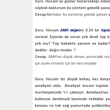
Soru: Hocam iyi günler histeroskopi oldu
söyledi doktorum bu yöntem gebelik şansı
Cevap:
Merhaba bu yöntemin gebelik şansını artt
Soru: Hocam
AMH değeri
m 0.24 bir
tüpü
normal. Eşimde de sorun yok direk tüp b
yok mu? Tüp bebekte şansım ne kadar? 
dediler doğru mudur. ?
Cevap:
AMH’nın düşük olması yumurtalık rezer
için acele etmeniz için bir nevi sinyaldir.
Soru: Hocam bir düşük birkaç kez kimya
ameliyatı oldu. Ameliyat öncesi toplam 
morfolojimizde %1 çıkmıştı. Ameliyattan 
kullansın denilmedi benimde tetkikler ya
konusu ve tek sağ yumurtada polikisti