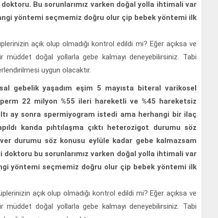
i doktoru. Bu sorunlarımız varken doğal yolla ihtimali var
 hangi yöntemi seçmemiz doğru olur çip bebek yöntemi ilk
lerinizin açık olup olmadığı kontrol edildi mi? Eğer açıksa ve
ir müddet doğal yollarla gebe kalmayı deneyebilirsiniz. Tabi
rlendirilmesi uygun olacaktır.
al gebelik yaşadım eşim 5 mayısta biteral varikosel
perm 22 milyon %55 ileri hareketli ve %45 hareketsiz
ltı ay sonra spermiyogram istedi ama herhangi bir ilaç
apıldı kanda pıhtılaşma çıktı heterozigot durumu söz
kover durumu söz konusu eylüle kadar gebe kalmazsam
i doktoru bu sorunlarımız varken doğal yolla ihtimali var
hangi yöntemi seçmemiz doğru olur çip bebek yöntemi ilk
lerinizin açık olup olmadığı kontrol edildi mi? Eğer açıksa ve
ir müddet doğal yollarla gebe kalmayı deneyebilirsiniz. Tabi