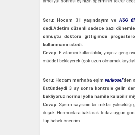
ameliyat sonrası eşinizin sperminin tekrar değe
Soru: Hocam 31 yaşındayım ve
HSG fi
dedi.Adetim düzenli sadece bazı dönemle
olmuştu doktora gittiğimde progester
kullanmamı istedi.
Cevap:
E vitamini kullanılabilir, yaşınız genç o
müddet bekleyerek (çok uzun olmamak kaydıyla) 
Soru: Hocam merhaba eşim
varikosel
’den 
üstündeydi 3 ay sonra kontrole gelin den
bekliyoruz normal yolla hamile kalabilir m
Cevap:
Sperm sayısının bir miktar yükseldiği 
düşük. Hormonlara bakılarak tedavi uygun görül
tüp bebek öneririm.