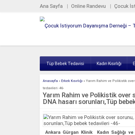
Ana Sayfa
Online Randevu
Çocuk İs
Tüp Bebek Tedavisi
Kadın Kısırlığı
E
Anasayfa
»
Erkek Kısırlığı
»
Yarım Rahim ve Polikistik ove
tedavileri -46-
Yarım Rahim ve Polikistik over 
DNA hasarı sorunları,Tüp bebek 
A
nkara Gürgan Klinik Kadın Sağlığı ve