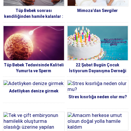
Tüp Bebek sonrası
Mimoza’dan Sevgiler
kendiliğinden hamile kalanlar :
Karamsarlığa Kapılmak Yok
Tüp Bebek Tedavisinde Kaliteli
22 Şubat Bugün Çocuk
Yumurta ve Sperm
İstiyorum Dayanışma Derneği
ÇİDER’in yaş günü
Adetliyken denize girmek
Stres kısırlığa neden olur mu?