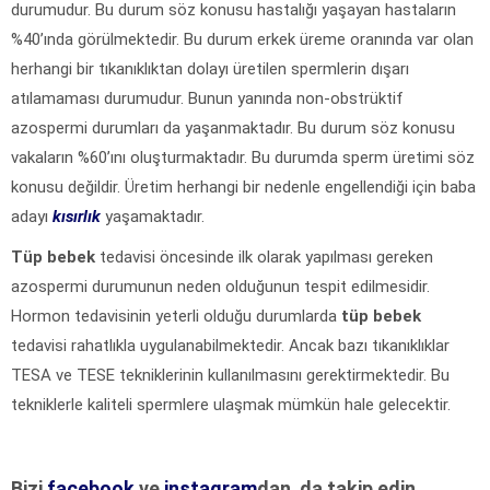
durumudur. Bu durum söz konusu hastalığı yaşayan hastaların
%40’ında görülmektedir. Bu durum erkek üreme oranında var olan
herhangi bir tıkanıklıktan dolayı üretilen spermlerin dışarı
atılamaması durumudur. Bunun yanında non-obstrüktif
azospermi durumları da yaşanmaktadır. Bu durum söz konusu
vakaların %60’ını oluşturmaktadır. Bu durumda sperm üretimi söz
konusu değildir. Üretim herhangi bir nedenle engellendiği için baba
adayı
kısırlık
yaşamaktadır.
Tüp bebek
tedavisi öncesinde ilk olarak yapılması gereken
azospermi durumunun neden olduğunun tespit edilmesidir.
Hormon tedavisinin yeterli olduğu durumlarda
tüp bebek
tedavisi rahatlıkla uygulanabilmektedir. Ancak bazı tıkanıklıklar
TESA ve TESE tekniklerinin kullanılmasını gerektirmektedir. Bu
tekniklerle kaliteli spermlere ulaşmak mümkün hale gelecektir.
Bizi
facebook
ve
instagram
dan da takip edin