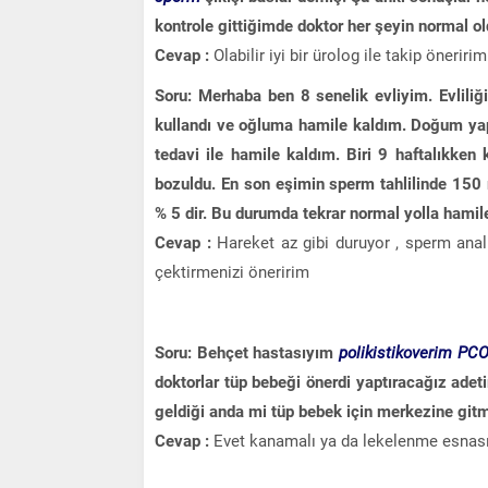
kontrole gittiğimde doktor her şeyin normal 
Cevap :
Olabilir iyi bir ürolog ile takip öneririm
Soru: Merhaba ben 8 senelik evliyim. Evliliği
kullandı ve oğluma hamile kaldım. Doğum yap
tedavi ile hamile kaldım. Biri 9 haftalıkken 
bozuldu. En son eşimin sperm tahlilinde 150 
% 5 dir. Bu durumda tekrar normal yolla hamil
Cevap :
Hareket az gibi duruyor , sperm analiz
çektirmenizi öneririm
Soru: Behçet hastasıyım
polikistikoverim PC
doktorlar tüp bebeği önerdi yaptıracağız ade
geldiği anda mi tüp bebek için merkezine git
Cevap :
Evet kanamalı ya da lekelenme esnasın