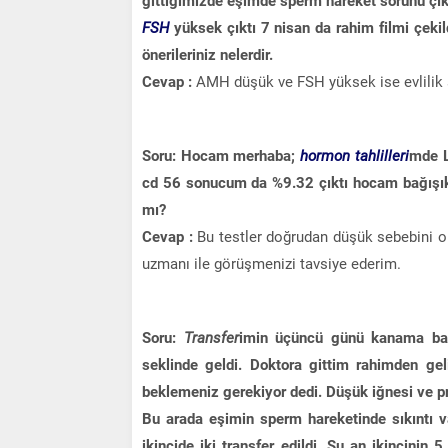
gittiğimizde eşimde sperm hareket sorunu çı
FSH
yüksek çıktı 7 nisan da rahim filmi çeki
önerileriniz nelerdir.
Cevap :
AMH düşük ve FSH yüksek ise evlilik
Soru: Hocam merhaba;
hormon tahlilleri
mde L
cd 56 sonucum da %9.32 çıktı hocam bağışık
mı?
Cevap :
Bu testler doğrudan düşük sebebini o
uzmanı ile görüşmenizi tavsiye ederim.
Soru:
Transfer
imin üçüncü günü kanama başl
seklinde geldi. Doktora gittim rahimden ge
beklemeniz gerekiyor dedi. Düşük iğnesi ve pr
Bu arada eşimin sperm hareketinde sıkıntı 
ikincide iki transfer edildi .Şu an ikincin