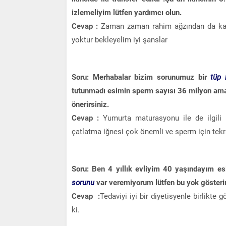
izlemeliyim lütfen yardımcı olun.
Cevap :
Zaman zaman rahim ağzından da kayn
yoktur bekleyelim iyi şanslar
Soru: Merhabalar bizim sorunumuz bir
tüp 
tutunmadı esimin sperm sayısı 36 milyon ama
önerirsiniz.
Cevap :
Yumurta maturasyonu ile de ilgili so
çatlatma iğnesi çok önemli ve sperm için tekrar
Soru: Ben 4 yıllık evliyim 40 yaşındayım e
sorunu
var veremiyorum lütfen bu yok gösteri
Cevap :
Tedaviyi iyi bir diyetisyenle birlikte g
ki.