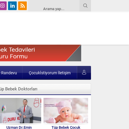
e Randevu
Çocukİstiyorum İletişim
üp Bebek Doktorları
Uzman Dr.Emin
Tüp Bebek Çocuk