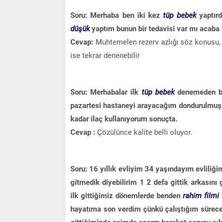
Soru: Merhaba ben iki kez
tüp bebek
yaptır
düşük
yaptım bunun bir tedavisi var mı acaba
Cevap:
Muhtemelen rezerv azlığı söz konusu, 
ise tekrar denenebilir
Soru: Merhabalar ilk
tüp bebek
denemeden b
pazartesi hastaneyi arayacağım dondurulmuş 
kadar ilaç kullanıyorum sonuçta.
Cevap :
Çözülünce kalite belli oluyor.
Soru: 16 yıllık evliyim 34 yaşındayım evlili
gitmedik diyebilirim 1 2 defa gittik arkasını
ilk gittiğimiz dönemlerde benden
rahim filmi
hayatıma son verdim çünkü çalıştığım sürece 