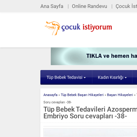
Ana Sayfa
Online Randevu
Çocuk İst
Tüp Bebek Tedavisi
Kadın Kısırlığı
Anasayfa
»
Tüp Bebek Başarı Hikayeleri
»
Başarı Hikayeleri
»
Soru cevapları -38-
Tüp Bebek Tedavileri Azosperm
Embriyo Soru cevapları -38-