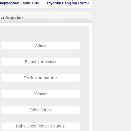
aqverdiyev – Bakü Duru
İstiyorum Danışma Formu
Klinik
izi Arayalım