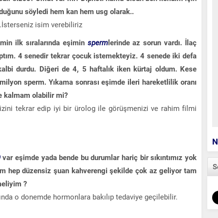
olduğunu söyledi hem kan hem usg olarak..
.İsterseniz isim verebiliriz
min ilk sıralarında eşimin
sperm
lerinde az sorun vardı. İlaç
tım. 4 senedir tekrar çocuk istemekteyiz. 4 senede iki defa
kalbi durdu. Diğeri de 4, 5 haftalık iken kürtaj oldum. Kese
milyon sperm. Yıkama sonrası eşimde ileri hareketlilik oranı
e kalmam olabilir mi?
ini tekrar edip iyi bir ürolog ile görüşmenizi ve rahim filmi
N
O
var eşimde yada bende bu durumlar hariç bir sıkıntımız yok
S
tim hep düzensiz şuan kahverengi şekilde çok az geliyor tam
meliyim ?
da o donemde hormonlara bakılıp tedaviye geçilebilir.