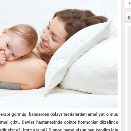
H
S
terapi görmüş kanserden dolayı testislerden ameliyat olmuş
ormal çıktı. Devlet hastanesinde doktor hormonlar düzelince
nedir sizce? Umut var mi? Dipnot: hamd olsun ben kendim için