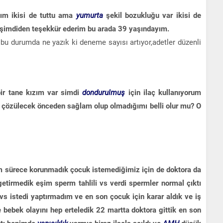
dım ikisi de tuttu ama
yumurta
şekil bozukluğu var ikisi de
 şimdiden teşekkür ederim bu arada 39 yaşındayım.
bu durumda ne yazık ki deneme sayısı artıyor,adetler düzenli
ir tane kızım var simdi
dondurulmuş
için ilaç kullanıyorum
çözülecek önceden sağlam olup olmadığımı belli olur mu? O
ğim sürece korunmadık çocuk istemediğimiz için de doktora da
 getirmedik eşim sperm tahlili vs verdi spermler normal çıktı
vs istedi yaptırmadım ve en son çocuk için karar aldık ve iş
bebek olayını hep erteledik 22 martta doktora gittik en son