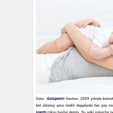
Soru:
Azosperm
i hastası. 2009 yılında kemo
biri alınmış ama renkli dopplerde her şey n
sperm
çıkışı baslar demiş. Şu anki sonuçlar 