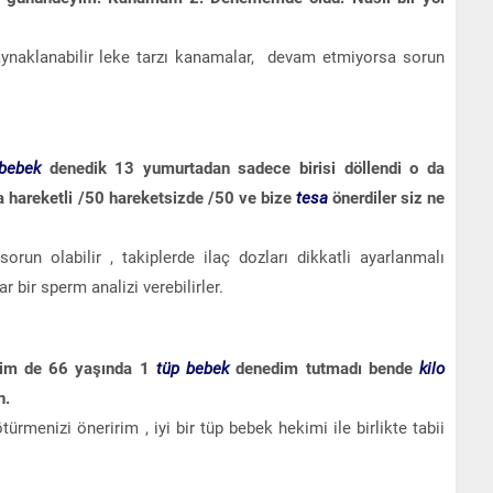
aklanabilir leke tarzı kanamalar, devam etmiyorsa sorun
bebek
denedik 13 yumurtadan sadece birisi döllendi o da
 hareketli /50 hareketsizde /50 ve bize
tesa
önerdiler siz ne
run olabilir , takiplerde ilaç dozları dikkatli ayarlanmalı
 bir sperm analizi verebilirler.
sim de 66 yaşında 1
tüp bebek
denedim tutmadı bende
kilo
n.
ötürmenizi öneririm , iyi bir tüp bebek hekimi ile birlikte tabii