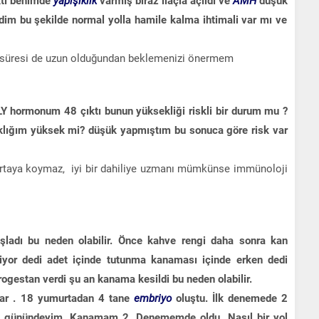
ktı benimde
yapışıklık
varmış biraz ilaçla açıldı ve
AMH
düşük
ldim bu şekilde normal yolla hamile kalma ihtimali var mı ve
 süresi de uzun olduğundan beklemenizi önermem
Y hormonum 48 çıktı bunun yüksekliği riskli bir durum mu ?
lığım yüksek mi? düşük yapmıştım bu sonuca göre risk var
rtaya koymaz, iyi bir dahiliye uzmanı mümkünse immünoloji
adı bu neden olabilir. Önce kahve rengi daha sonra kan
liyor dedi adet içinde tutunma kanaması içinde erken dedi
ogestan verdi şu an kanama kesildi bu neden olabilir.
var . 18 yumurtadan 4 tane
embriyo
oluştu. İlk denemede 2
in 5. günündeyim. Kanamam 2. Denememde oldu. Nasıl bir yol