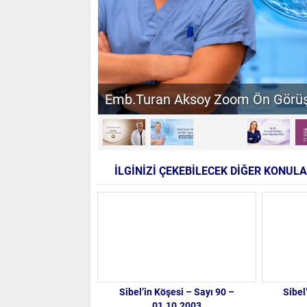
uran Aksoy Zoom Ön Görüşme Toplantısı
İLGİNİZİ ÇEKEBİLECEK DİĞER KONUL
Sibel’in Köşesi – Sayı 90 –
Sibel
01.10.2003