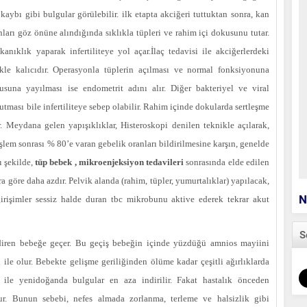
 kaybı gibi bulgular görülebilir. ilk etapta akciğeri tuttuktan sonra, kan
nları göz önüne alındığında sıklıkla tüpleri ve rahim içi dokusunu tutar.
nıklık yaparak infertiliteye yol açar.İlaç tedavisi ile akciğerlerdeki
ikle kalıcıdır. Operasyonla tüplerin açılması ve normal fonksiyonuna
usuna yayılması ise endometrit adını alır. Diğer bakteriyel ve viral
tutması bile infertiliteye sebep olabilir. Rahim içinde dokularda sertleşme
 Meydana gelen yapışıklıklar, Histeroskopi denilen teknikle açılarak,
İşlem sonrası % 80’e varan gebelik oranları bildirilmesine karşın, genelde
ı şekilde,
tüp bebek , mikroenjeksiyon tedavileri
sonrasında elde edilen
a göre daha azdır. Pelvik alanda (rahim, tüpler, yumurtalıklar) yapılacak,
N
girişimler sessiz halde duran tbc mikrobunu aktive ederek tekrar akut
S
diren bebeğe geçer. Bu geçiş bebeğin içinde yüzdüğü amnios mayiini
e olur. Bebekte gelişme geriliğinden ölüme kadar çeşitli ağırlıklarda
i ile yenidoğanda bulgular en aza indirilir. Fakat hastalık önceden
ur. Bunun sebebi, nefes almada zorlanma, terleme ve halsizlik gibi