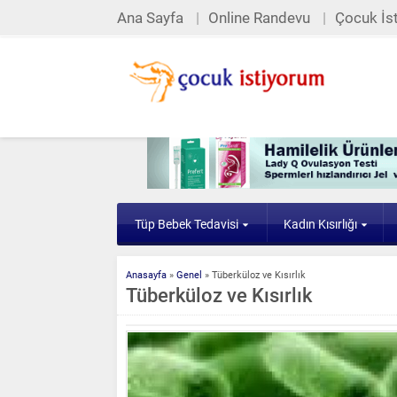
Ana Sayfa
Online Randevu
Çocuk İst
Tüp Bebek Tedavisi
Kadın Kısırlığı
Anasayfa
»
Genel
»
Tüberküloz ve Kısırlık
Tüberküloz ve Kısırlık