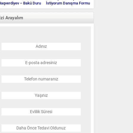
aqverdiyev – Bakü Duru
İstiyorum Danışma Formu
Klinik
izi Arayalım