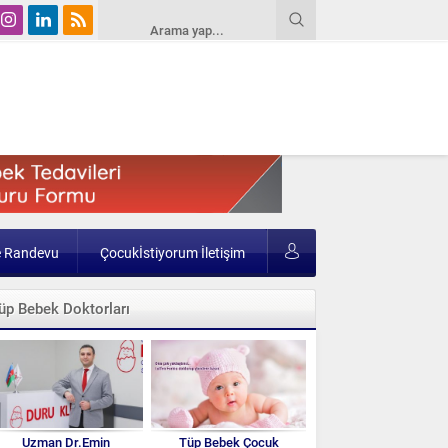
e Randevu
Çocukİstiyorum İletişim
üp Bebek Doktorları
Uzman Dr.Emin
Tüp Bebek Çocuk