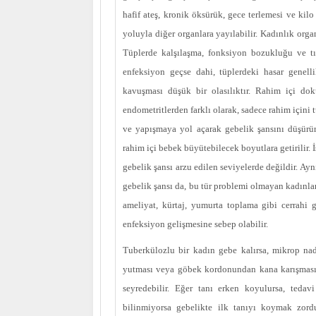
hafif ateş, kronik öksürük, gece terlemesi ve kilo
yoluyla diğer organlara yayılabilir. Kadınlık orga
Tüplerde kalşılaşma, fonksiyon bozukluğu ve tıka
enfeksiyon geçse dahi, tüplerdeki hasar genell
kavuşması düşük bir olasılıktır. Rahim içi dok
endometritlerden farklı olarak, sadece rahim içini 
ve yapışmaya yol açarak gebelik şansını düşürür.
rahim içi bebek büyütebilecek boyutlara getirilir. 
gebelik şansı arzu edilen seviyelerde değildir. Ayn
gebelik şansı da, bu tür problemi olmayan kadınlar
ameliyat, kürtaj, yumurta toplama gibi cerrahi 
enfeksiyon gelişmesine sebep olabilir.
Tuberkülozlu bir kadın gebe kalırsa, mikrop na
yutması veya göbek kordonundan kana karışması il
seyredebilir. Eğer tanı erken koyulursa, tedav
bilinmiyorsa gebelikte ilk tanıyı koymak zord