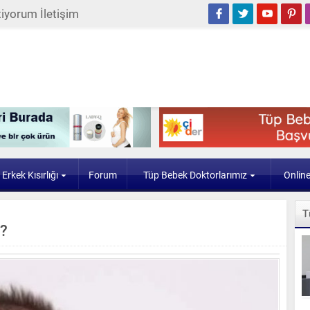
iyorum İletişim
Erkek Kısırlığı
Forum
Tüp Bebek Doktorlarımız
Onlin
T
i?