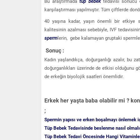
Bu araştırmada
tüp bebek
tedavisi sonucu e
karşılaştırması yapılmıştır. Tüm çiftlerde donö
40 yaşına kadar, yaşın önemli bir etkiye 
kalitesinin azalması sebebiyle, IVF tedavisini
sperm
lerin, gebe kalamayan gruptaki spermle
Sonuç :
Kadın yaşlandıkça, doğurganlığı azalır, bu zat
doğurganlıkları üzerinde de etkisi olduğunu 
de erkeğin biyolojik saatleri önemlidir.
Erkek her yaşta baba olabilir mi ? ko
;
Spermin yapısı ve erken boşalmayı önlemek içi
Tüp Bebek Tedavisinde beslenme nasıl olmalı
Tüp Bebek Tedavi Öncesinde Hangi Vitaminler