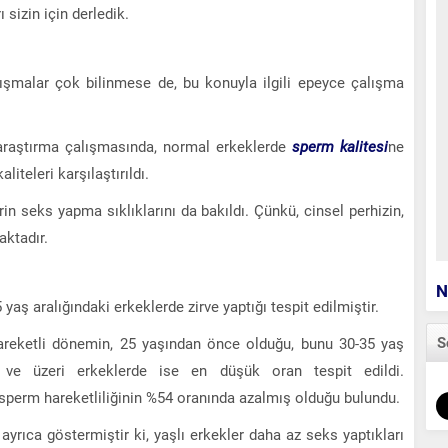
 sizin için derledik.
alışmalar çok bilinmese de, bu konuyla ilgili epeyce çalışma
r araştırma çalışmasında, normal erkeklerde
sperm kalitesi
ne
iteleri karşılaştırıldı.
erin seks yapma sıklıklarını da bakıldı. Çünkü, cinsel perhizin,
aktadır.
N
aş aralığındaki erkeklerde zirve yaptığı tespit edilmiştir.
S
n hareketli dönemin, 25 yaşından önce olduğu, bunu 30-35 yaş
ş ve üzeri erkeklerde ise en düşük oran tespit edildi.
e sperm hareketliliğinin %54 oranında azalmış olduğu bulundu.
yrıca göstermiştir ki, yaşlı erkekler daha az seks yaptıkları