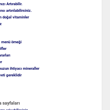
ı Artırabilir.
ı artırılabilirsiniz.
n doğal vitaminler
iz
ı menü örneği
fler
rarları
er
zun ihtiyacı mineraller
eti gereklidir
a sayfaları