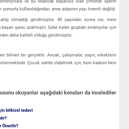
mbriyolara ve bu tedavide başarısız olan çiftlerde sperm
r yumurta kullanıldığından, anne adayının yaşı önemli değildi.
sahip olmadığı görülmüştür. 40 yaşından sonra ise, meni
n başarı şansı azalmıştır. Gebe kalan gruptaki embriyolar için
rden daha kaliteli olduğu görülmüştür.
en bilinen bir gerçektir. Ancak, çalışmalar, yaşın, erkeklerin
göstermektedir. Çocuk sahibi olabilmek için, hem kadının hem
nusunu okuyanlar aşağıdaki konuları da incelediler
n bitkisel tedavi
dır?
 Önerilir?