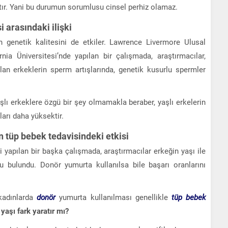
tır. Yani bu durumun sorumlusu cinsel perhiz olamaz.
 arasındaki ilişki
in genetik kalitesini de etkiler. Lawrence Livermore Ulusal
nia Üniversitesi’nde yapılan bir çalışmada, araştırmacılar,
n erkeklerin sperm artışlarında, genetik kusurlu spermler
yaşlı erkeklere özgü bir şey olmamakla beraber, yaşlı erkelerin
ları daha yüksektir.
n tüp bebek tedavisindeki etkisi
 yapılan bir başka çalışmada, araştırmacılar erkeğin yaşı ile
 bulundu. Donör yumurta kullanılsa bile başarı oranlarını
kadınlarda
donör
yumurta kullanılması genellikle
tüp bebek
yaşı fark yaratır mı?