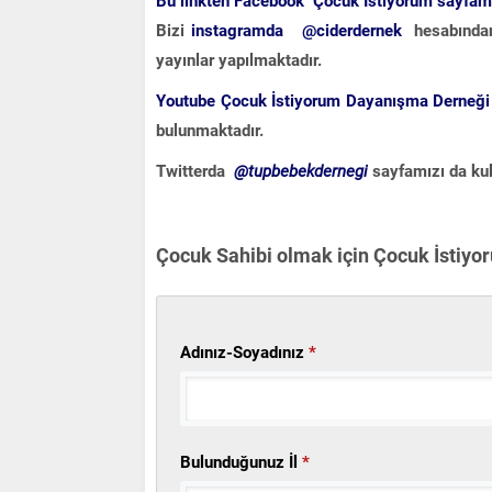
Bu linkten Facebook Çocuk İstiyorum sayfamız
Bizi
instagramda
@ciderdernek
hesabından 
yayınlar yapılmaktadır.
Youtube Çocuk İstiyorum Dayanışma Derneği
bulunmaktadır.
Twitterda
@tupbebekdernegi
sayfamızı da kul
Çocuk Sahibi olmak için Çocuk İstiyoru
Adınız-Soyadınız
*
Bulunduğunuz İl
*