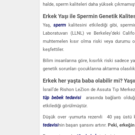
halde, sperm kaliteleri daha yüksek çıkmamış
Erkek Yaşı ile Spermin Genetik Kalitesi
Yaş,
sperm
kalitesini etkilediği gibi, sperm
Laboratuvarı (LLNL) ve Berkeley’deki Califor
muhtemelen kısır olma riski veya durumu ola
keşfettiler.
Bilim insanlarına göre, kısırlık riski sadece 
genetik sorunları çocuklarına aktarma olasılık
Erkek her yaşta baba olabilir mi? Yaşı
İsrail’de Rishon LeZion de Assuta Tıp Merkezi
tüp bebek tedavisi
arasında bağlantı olduğu
etkilediği görülmüştür.
Düşük over -yumurta rezervli 40 yaş üstü 
tedavisi
nin başarı şansını artırır.
Peki, erkeğin 