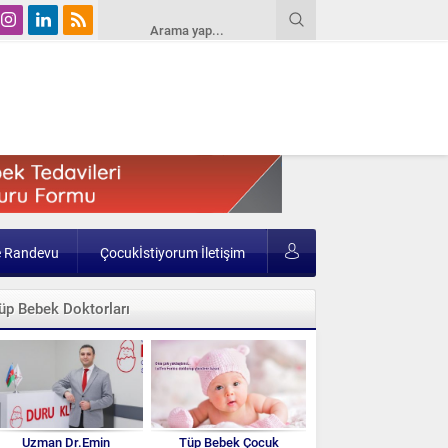
e Randevu
Çocukİstiyorum İletişim
üp Bebek Doktorları
Uzman Dr.Emin
Tüp Bebek Çocuk