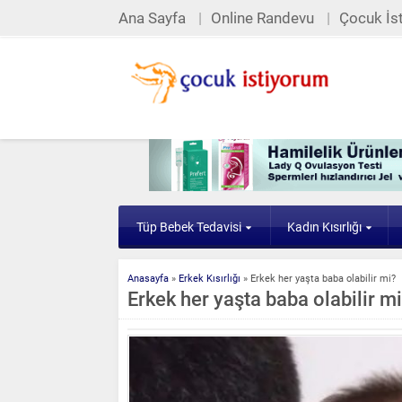
Ana Sayfa
Online Randevu
Çocuk İst
Tüp Bebek Tedavisi
Kadın Kısırlığı
Anasayfa
»
Erkek Kısırlığı
»
Erkek her yaşta baba olabilir mi?
Erkek her yaşta baba olabilir m