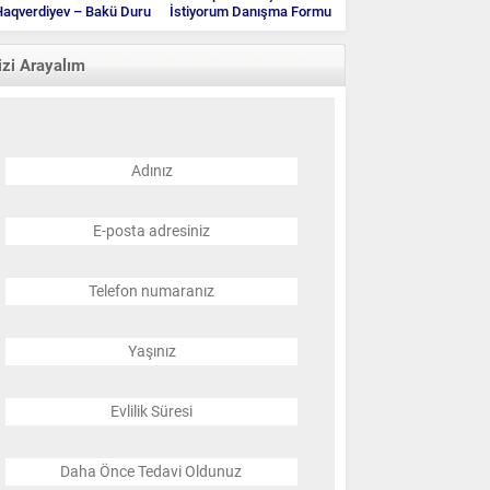
aqverdiyev – Bakü Duru
İstiyorum Danışma Formu
Klinik
izi Arayalım