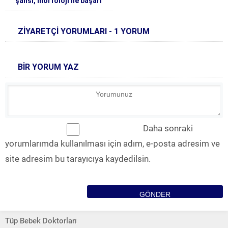
şansı, morfoloji ile başarı
şansı, kapalı kanallar, sperm
genetik testi hasta soruları ve
ZİYARETÇİ YORUMLARI - 1 YORUM
doktor cevapları – 44 –
BİR YORUM YAZ
Daha sonraki
yorumlarımda kullanılması için adım, e-posta adresim ve
site adresim bu tarayıcıya kaydedilsin.
Tüp Bebek Doktorları