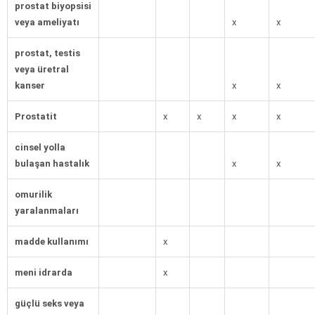
prostat biyopsisi
veya ameliyatı
x
x
prostat, testis
veya üretral
kanser
x
x
Prostatit
x
x
x
x
cinsel yolla
bulaşan hastalık
x
x
omurilik
yaralanmaları
madde kullanımı
x
meni idrarda
x
güçlü seks veya