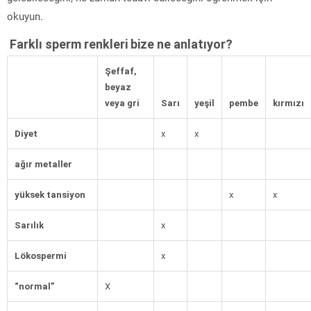
okuyun.
Farklı sperm renkleri bize ne anlatıyor?
Şeffaf,
beyaz
veya gri
Sarı
yeşil
pembe
kırmızı
Diyet
x
x
ağır metaller
yüksek tansiyon
x
x
Sarılık
x
Lökospermi
x
“normal”
X