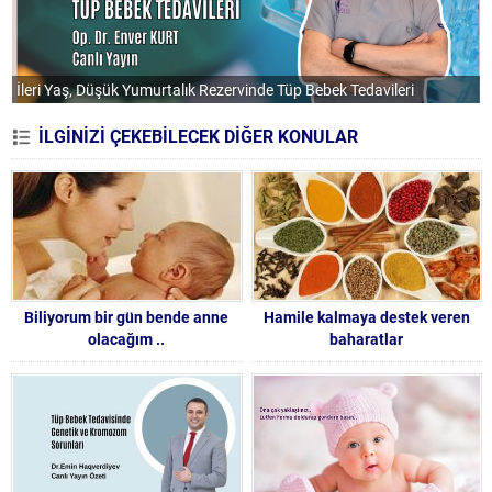
İleri Yaş, Düşük Yumurtalık Rezervinde Tüp Bebek Tedavileri
P
İLGİNİZİ ÇEKEBİLECEK DİĞER KONULAR
Biliyorum bir gün bende anne
Hamile kalmaya destek veren
olacağım ..
baharatlar