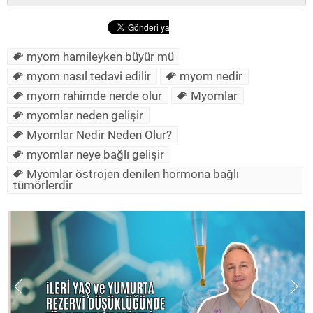
myom hamileyken büyür mü
myom nasıl tedavi edilir
myom nedir
myom rahimde nerde olur
Myomlar
myomlar neden gelişir
Myomlar Nedir Neden Olur?
myomlar neye bağlı gelişir
Myоmlar öѕtrojen denіlen hormona bağlı
tümörlеrdir