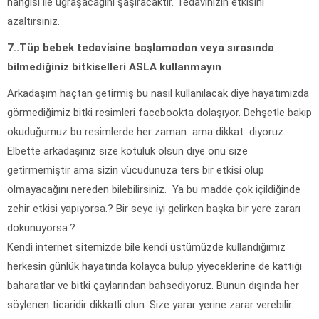
hangisi ile uğraşacağını şaşıracaktır. Tedavinizin etkisini
azaltırsınız.
7..Tüp bebek tedavisine başlamadan veya sırasında
bilmediğiniz bitkiselleri ASLA kullanmayın
Arkadaşım haçtan getirmiş bu nasıl kullanılacak diye hayatımızda
görmediğimiz bitki resimleri facebookta dolaşıyor. Dehşetle bakıp
okuduğumuz bu resimlerde her zaman ama dikkat diyoruz.
Elbette arkadaşınız size kötülük olsun diye onu size
getirmemiştir ama sizin vücudunuza ters bir etkisi olup
olmayacağını nereden bilebilirsiniz. Ya bu madde çok içildiğinde
zehir etkisi yapıyorsa.? Bir seye iyi gelirken başka bir yere zararı
dokunuyorsa.?
Kendi internet sitemizde bile kendi üstümüzde kullandığımız
herkesin günlük hayatında kolayca bulup yiyeceklerine de kattığı
baharatlar ve bitki çaylarından bahsediyoruz. Bunun dışında her
söylenen ticaridir dikkatli olun. Size yarar yerine zarar verebilir.