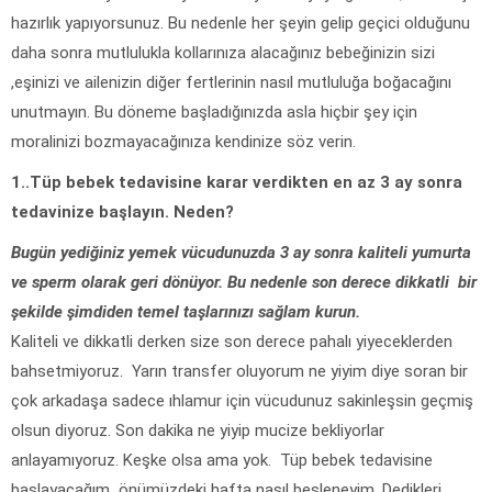
hazırlık yapıyorsunuz. Bu nedenle her şeyin gelip geçici olduğunu
daha sonra mutlulukla kollarınıza alacağınız bebeğinizin sizi
,eşinizi ve ailenizin diğer fertlerinin nasıl mutluluğa boğacağını
unutmayın. Bu döneme başladığınızda asla hiçbir şey için
moralinizi bozmayacağınıza kendinize söz verin.
1..Tüp bebek tedavisine karar verdikten en az 3 ay sonra
tedavinize başlayın. Neden?
Bugün yediğiniz yemek vücudunuzda 3 ay sonra kaliteli yumurta
ve sperm olarak geri dönüyor. Bu nedenle son derece dikkatli bir
şekilde şimdiden temel taşlarınızı sağlam kurun.
Kaliteli ve dikkatli derken size son derece pahalı yiyeceklerden
bahsetmiyoruz. Yarın transfer oluyorum ne yiyim diye soran bir
çok arkadaşa sadece ıhlamur için vücudunuz sakinleşsin geçmiş
olsun diyoruz. Son dakika ne yiyip mucize bekliyorlar
anlayamıyoruz. Keşke olsa ama yok. Tüp bebek tedavisine
başlayacağım önümüzdeki hafta nasıl besleneyim. Dedikleri