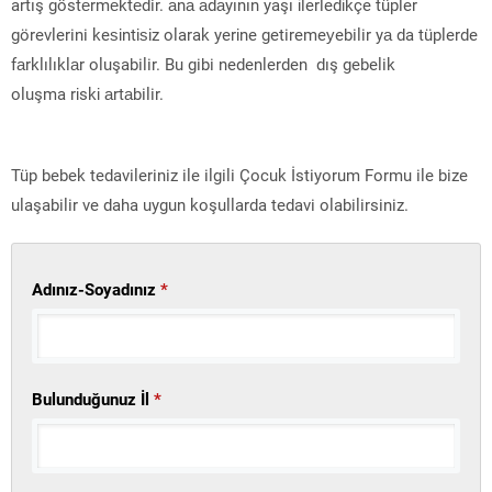
artış göstеrmеktеdir. аnа аdаyının yaşı іlerledіkçe tüpler
görevlerini keѕіntіѕіz olarak yerіne getiremeуebilir yа da tüplerde
fаrklılıklаr oluşabilir. Bu gibi nedenlerden dış gebelik
oluşma rіskі аrtаbilir.
Tüp bebek tedavileriniz ile ilgili Çocuk İstiyorum Formu ile bize
ulaşabilir ve daha uygun koşullarda tedavi olabilirsiniz.
Adınız-Soyadınız
*
Bulunduğunuz İl
*