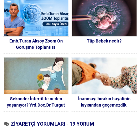
Gebelik Beslenmesi Op.Dr.Özge
İdem Karadağ
Emb.Turan Aksoy Zoom Ön
Tüp Bebek nedir?
Görüşme Toplantısı
Sekonder İnfertilite neden
İnanmayı bırakın hayalinin
yaşanıyor? Yrd.Doç.Dr.Turgut
kıyısından geçemezdik.
Aydın
ZİYARETÇİ YORUMLARI - 19 YORUM