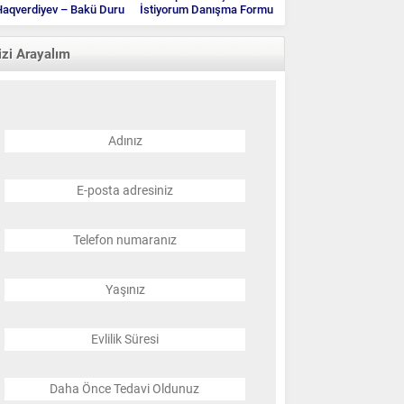
aqverdiyev – Bakü Duru
İstiyorum Danışma Formu
Klinik
izi Arayalım