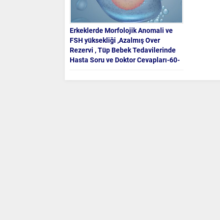
Erkeklerde Morfolojik Anomali ve
FSH yüksekliği ,Azalmış Over
Rezervi , Tüp Bebek Tedavilerinde
Hasta Soru ve Doktor Cevapları-60-
Erkeklerde Morfolojik Anomali
ve FSH yüksekliği ,Azalmış
Over Rezervi , Tüp Bebek
Tedavilerinde Hasta Soru...