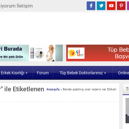
iyorum İletişim
Erkek Kısırlığı
Forum
Tüp Bebek Doktorlarımız
Onlin
 ile Etiketlenen
T
Anasayfa
»
Bende azalmış over rezervi var Etiketi