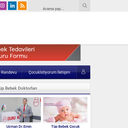
e Randevu
Çocukİstiyorum İletişim
üp Bebek Doktorları
Uzman Dr.Emin
Tüp Bebek Çocuk