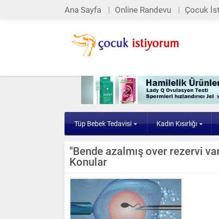
Ana Sayfa
Online Randevu
Çocuk İst
Tüp Bebek Tedavisi
Kadın Kısırlığı
"Bende azalmış over rezervi var"
Konular