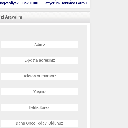
aqverdiyev – Bakü Duru
İstiyorum Danışma Formu
Klinik
izi Arayalım