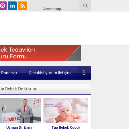
e Randevu
Çocukİstiyorum İletişim
üp Bebek Doktorları
Uzman Dr.Emin
Tüp Bebek Çocuk