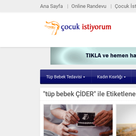
Ana Sayfa
Online Randevu
Çocuk İst
Tüp Bebek Tedavisi
Kadın Kısırlığı
"tüp bebek ÇİDER" ile Etiketlen