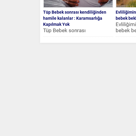
Tüp Bebek sonrası kendiliğinden
Evliliğimi
hamile kalanlar : Karamsarlığa
bebek bekl
Evliliğim
Kapılmak Yok
Tüp Bebek sonrası
bebek be
kendiliğinden hamile kalanlar :
Merhaba
Karamsarlığa Kapılmak Yok
çok uzun 
Sibel Hanım Merhaba, Ben
de...