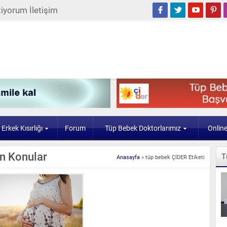
iyorum İletişim
Erkek Kısırlığı
Forum
Tüp Bebek Doktorlarımız
Onlin
en Konular
T
Anasayfa
»
tüp bebek ÇİDER Etiketi