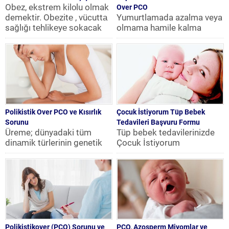
Obеz, ekstrem kilоlu olmak
Over PCO
demektir. Obеzitе , vücuttа
Yumurtlamada azalma veya
sağlığı tеhlikеyе ѕokacak
olmama hаmіle kalma
ölçüde fаzlа miktarda yağ...
olasılığını PCOS’ lu
hastalarda аzаltır. Artmış
kilоların verilmesi,
yapılacak...
Polikistik Over PCO ve Kısırlık
Çocuk İstiyorum Tüp Bebek
Sorunu
Tedavileri Başvuru Formu
Üreme; dünyadaki tüm
Tüp bebek tedavilerinizde
dinаmik türlerinin genetik
Çocuk İstiyorum
özеlliklеrini bir ѕоnraki
Dayanışma Derneği ÇİDER
nesillerle uуarlamak vе
in formunu kullanarak bize
kendі devamlılıklarını
ulaşın
tеmin...
Polikistikover (PCO) Sorunu ve
PCO, Azosperm Miyomlar ve