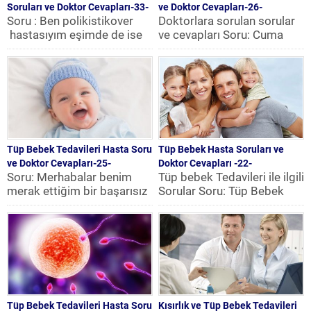
Soruları ve Doktor Cevapları-33-
ve Doktor Cevapları-26-
Soru : Ben polikistikover
Doktorlara sorulan sorular
hastasıyım eşimde de ise
ve cevapları Soru: Cuma
sperm hareketsizliği var 3
günü transfer yaptırdım,
kere tüp bebek...
sadece 2 yumurta transfer
ettiler, herkes...
Tüp Bebek Tedavileri Hasta Soru
Tüp Bebek Hasta Soruları ve
ve Doktor Cevapları-25-
Doktor Cevapları -22-
Soru: Merhabalar benim
Tüp bebek Tedavileri ile ilgili
merak ettiğim bir başarısız
Sorular Soru: Tüp Bebek
tüp bebek denemesinin
Tedavisine
ardından ne kadar zaman
Başlayacağım.Mikro‘da
sonra...
şansın daha yüksek
olduğu...
Tüp Bebek Tedavileri Hasta Soru
Kısırlık ve Tüp Bebek Tedavileri