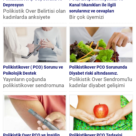
Depresyon
Kanal tıkanıkları ile ilgili
Polikistik Over Belirtisi olan
sorularınız ve cevapları
kadınlarda anksiyete
Bir çok üyemizi
bozukluğu daha ön tasarıda
ilgilendiren sizlerden gelen
olmak üzere çöküntü ve
soruları Doç.Dr.Ulun Uluğ’a
rahatsızlığın...
sorduk. 1 ) Tese ameliyatı
olumsuz(sperm
bulunamadı)...
Polikistikover ( PCO) Sorunu ve
Polikistikover PCO Sorununda
Psikolojik Destek
Diyabet riski altındasınız.
Yayınların çoğunda
Polikistik Over Sendromu‘lu
polikistikover sendromuna
kadınlar diyabet gelişimi
(PCO) psikiyatrik
yönünden artmış risk
hastalıkların eşlik ettiği,
altındadır. Yaş, boy kilo
bilhassa çöküntü ve kaygı
oranı, artmış...
bozukluklarının daha...
Polikistik Over PCO ve İnsülin
Polikistikover PCO Tedavisi