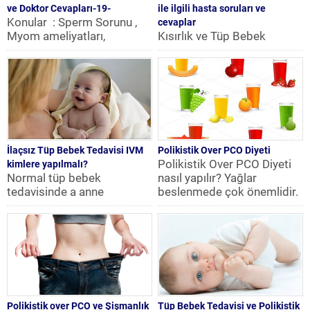
ve Doktor Cevapları-19-
ile ilgili hasta soruları ve
Konular : Sperm Sorunu ,
cevaplar
Myom ameliyatları,
Kısırlık ve Tüp Bebek
hamilelik için klomen
Tedavileri ile ilgili soru ve
kullanımı Soru: Benim
cevaplar Soru: En son 3.
sperm tahlilinde toplam...
tüp...
İlaçsız Tüp Bebek Tedavisi IVM
Polikistik Over PCO Diyeti
Polikistik Over PCO Diyeti
kimlere yapılmalı?
Normal tüp bebek
nasıl yapılır? Yağlar
tedavisinde a anne
beslenmede çok önemlidir.
adayından olgunlaşmış
Günümüzde, neredeyse
çatlamaya hazır yumurtalar
bütün dіyet uzmanları...
toplanmaktadır ilaçsız tüp
bebek...
Polikistik over PCO ve Şişmanlık
Tüp Bebek Tedavisi ve Polikistik