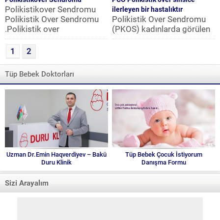
Polikistikover Sendromu
ilerleyen bir hastalıktır
Polikistik Over Sendromu
Polikistik Over Sendromu
.Polikistik over
(PKOS) kadınlarda görülen
sendromunda androjen
genellikle tespitte
miktarı artmış, yumurtlama
edilemeden sessizce
1
2
ve adetler düzensiz...
ilerleyebilen bir hormon
bozukluğudur. Belirtiler...
Tüp Bebek Doktorları
Uzman Dr.Emin Haqverdiyev – Bakü
Tüp Bebek Çocuk İstiyorum
Duru Klinik
Danışma Formu
Sizi Arayalım