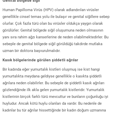
Genital bölgede siğil
Human Papilloma Virüs (HPV) olarak adlandırılan virüsler
genellikle cinsel temas yolu ile bulaşır ve genital siğillere sebep
olurlar. Çok fazla türü olan bu virüsler oldukça yaygın olarak
görülürler. Genital bölgede siğil oluşumuna neden olmasının
yanı sıra rahim ağzı kanserlerine de neden olabilmektedirler. Bu
sebeple de genital bölgede siğil görüldüğü takdirde mutlaka
uzman bir doktora başvurulmalıdır.
Kasık bölgelerinde görülen şiddetli ağrılar
Bir kadında eğer yumurtalık kistleri oluşmuş ise kist hangi
yumurtalıkta meydana geldiyse genellikle o kasıkta şiddetli
ağrılara neden olabilirler. Bu sebeple de şiddetli kasık ağrıları
gözlendiğinde ilk akla gelen yumurtalık kistleridir. Yumurtalık
kistlerinin birçok farklı türü mevcuttur ve bunların çoğunluğu iyi
huyludur. Ancak kötü huylu olanları da vardır. Bu nedenle de
kadınlar bu tür ağrılar hissettiğinde bir kadın doğum uzmanına