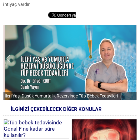
ihtiyaç vardır.
İleri Yaş, Düşük Yumurtalık Rezervinde Tüp Bebek Tedavileri
P
İLGİNİZİ ÇEKEBİLECEK DİĞER KONULAR